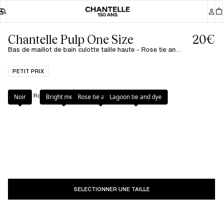
Chantelle Pulp One Size
20€
Bas de maillot de bain culotte taille haute - Rose tie and dye
PETIT PRIX
Couleur
:
Rose tie and dye
Noir
Bright melon
Rose tie and dye
Lagoon tie and dye
SELECTIONNER UNE TAILLE