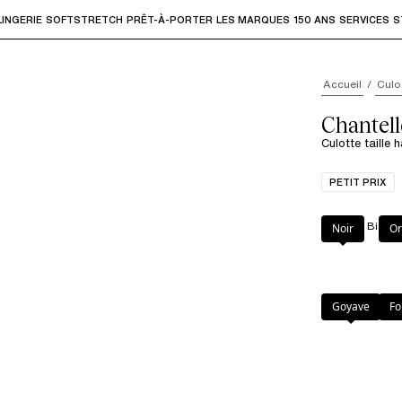
LINGERIE
SOFTSTRETCH
PRÊT-À-PORTER
LES MARQUES
150 ANS
SERVICES
S
accéder aux sous-menus et "Flèche haut" ou "Échap" pour rev
Accueil
Culo
Chantell
Culotte taille 
PETIT PRIX
Couleur
:
Bisous
Noir
Or
Goyave
Fo