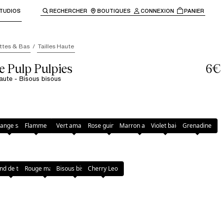
TUDIOS
RECHERCHER
BOUTIQUES
CONNEXION
PANIER
enir à la navigation principale.
ttes & Bas
Tailles Haute
e Pulp Pulpies
6€
haute - Bisous bisous
 bisous
ange sari
Flamme
Vert amande
Rose guimauve
Marron ambre
Violet baie
Grenadine
nd de teint
Rouge magma
Bisous bisous
Cherry Leo