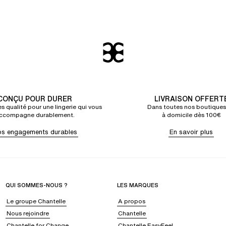
CONÇU POUR DURER
LIVRAISON OFFERT
s qualité pour une lingerie qui vous
Dans toutes nos boutiques
ccompagne durablement.
à domicile dès 100€
s engagements durables
En savoir plus
QUI SOMMES-NOUS ?
LES MARQUES
Le groupe Chantelle
A propos
Nous rejoindre
Chantelle
Chantelle for Change
Chantelle EasyFeel