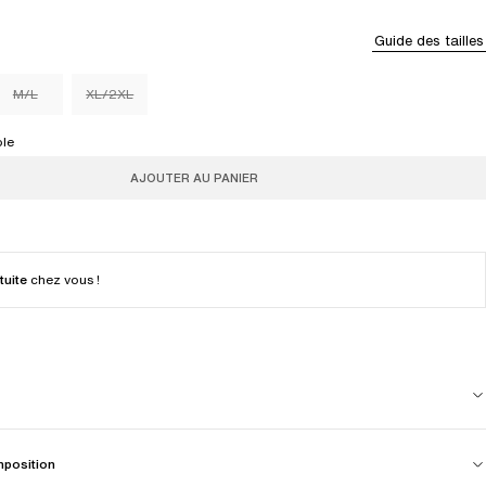
Guide des tailles
M/L
XL/2XL
ble
AJOUTER AU PANIER
tuite
chez vous !
mposition