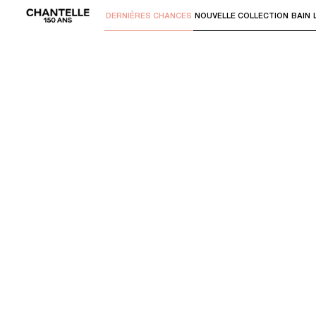
DERNIÈRES CHANCES
NOUVELLE COLLECTION
BAIN
Utilisez "Flèche bas" ou "Entrer" pour 