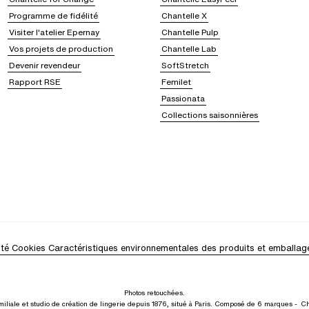
Programme de fidélité
Chantelle X
Visiter l'atelier Epernay
Chantelle Pulp
Vos projets de production
Chantelle Lab
Devenir revendeur
SoftStretch
Rapport RSE
Femilet
Passionata
Collections saisonnières
ité
Cookies
Caractéristiques environnementales des produits et emballag
Photos retouchées.
iliale et studio de création de lingerie depuis 1876, situé à Paris. Composé de 6 marques -
Ch