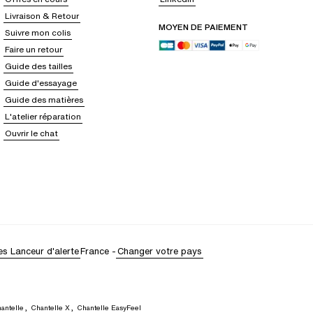
Livraison & Retour
MOYEN DE PAIEMENT
Suivre mon colis
Faire un retour
Guide des tailles
Guide d'essayage
Guide des matières
L'atelier réparation
Ouvrir le chat
es
Lanceur d'alerte
France
-
Changer votre pays
antelle
,
Chantelle X
,
Chantelle EasyFeel