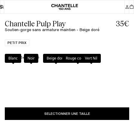
Chantelle Pulp Play
35€
Soutien-gorge sans armature maintien - Beige doré
PETIT PRIX
Couleur
:
Beige doré
Blanc
Noir
Beige doré
Rouge cocktail
Vert Nil
SELECTIONNER UNE TAILLE