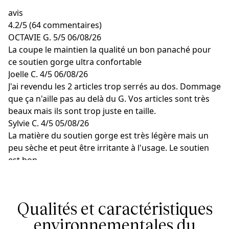
avis
4.2
/
5
(64 commentaires)
OCTAVIE G.
5/5
06/08/26
La coupe le maintien la qualité un bon panaché pour
ce soutien gorge ultra confortable
Joelle C.
4/5
06/08/26
J'ai revendu les 2 articles trop serrés au dos. Dommage
que ça n'aille pas au delà du G. Vos articles sont très
beaux mais ils sont trop juste en taille.
Sylvie C.
4/5
05/08/26
La matière du soutien gorge est très légère mais un
peu sèche et peut être irritante à l'usage. Le soutien
est bon.
Karine P.
3/5
01/08/26
Très joli mais pas très confortable car bretelles et
matières un peu raides pas très souples
Qualités et caractéristiques
Michele G.
5/5
01/08/26
Premiers soutiens gorges sans armatures un vrai
environnementales du