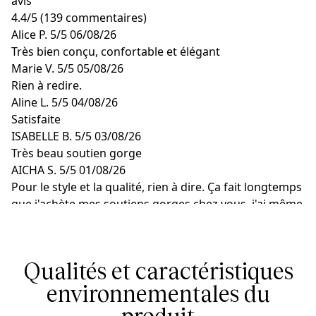
avis
4.4
/
5
(139 commentaires)
Alice P.
5/5
06/08/26
Très bien conçu, confortable et élégant
Marie V.
5/5
05/08/26
Rien à redire.
Aline L.
5/5
04/08/26
Satisfaite
ISABELLE B.
5/5
03/08/26
Très beau soutien gorge
AICHA S.
5/5
01/08/26
Pour le style et la qualité, rien à dire. Ça fait longtemps
que j'achète mes soutiens gorges chez vous, j'ai même
amener des amies à acheter votre marque qui sont
plus que satisfaits aujourd'hui. Mais le dos ou aile,
pour les personnes un peu forte, c'est compliqué à
Qualités et caractéristiques
mettre. Souvent, il faut faire recours à des extensions,
sinon c'est trop court. Je pense que vous pouvez
environnementales du
élargir légèrement le dos pour faciliter, sinon ça serre