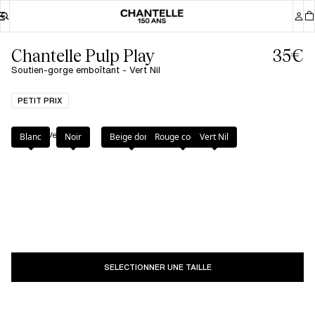
Chantelle Pulp Play
35€
Soutien-gorge emboîtant - Vert Nil
PETIT PRIX
Couleur
:
Vert Nil
Blanc
Noir
Beige doré
Rouge cocktail
Vert Nil
SELECTIONNER UNE TAILLE