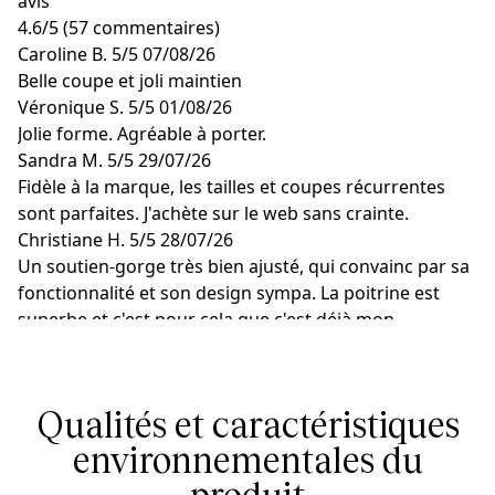
avis
4.6
/
5
(57 commentaires)
Caroline B.
5/5
07/08/26
Belle coupe et joli maintien
Véronique S.
5/5
01/08/26
Jolie forme. Agréable à porter.
Sandra M.
5/5
29/07/26
Fidèle à la marque, les tailles et coupes récurrentes
sont parfaites. J'achète sur le web sans crainte.
Christiane H.
5/5
28/07/26
Un soutien-gorge très bien ajusté, qui convainc par sa
fonctionnalité et son design sympa. La poitrine est
superbe et c'est pour cela que c'est déjà mon
deuxième soutien-gorge de cette série
M M.
5/5
23/07/26
C'est fantastique. Et de jolis vêtements d'été orange.
Qualités et caractéristiques
environnementales du