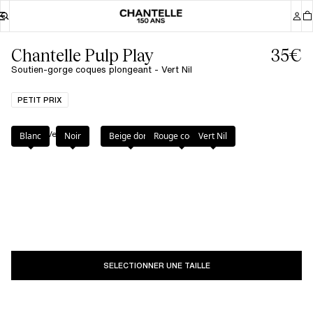
Chantelle Pulp Play
35€
Soutien-gorge coques plongeant - Vert Nil
PETIT PRIX
Couleur
:
Vert Nil
Blanc
Noir
Beige doré
Rouge cocktail
Vert Nil
SELECTIONNER UNE TAILLE