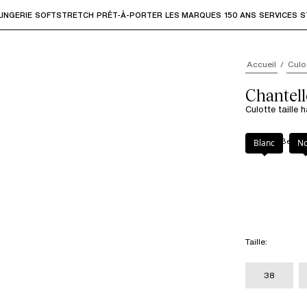
LINGERIE
SOFTSTRETCH
PRÊT-À-PORTER
LES MARQUES
150 ANS
SERVICES
S
accéder aux sous-menus et "Flèche haut" ou "Échap" pour rev
Accueil
Culo
Chantell
Culotte taille 
Couleur
:
Beige 
Blanc
No
Taille
:
38