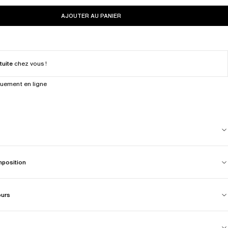
AJOUTER AU PANIER
tuite
chez vous !
quement en ligne
mposition
ours