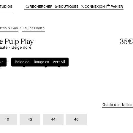
TUDIOS
RECHERCHER
BOUTIQUES
CONNEXION
PANIER
enir à la navigation principale.
ttes & Bas
Tailles Haute
e Pulp Play
35€
haute - Beige doré
doré
ir
Beige doré
Rouge cocktail
Vert Nil
Guide des tailles
40
42
44
46