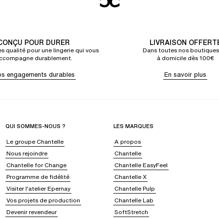
CONÇU POUR DURER
LIVRAISON OFFERT
s qualité pour une lingerie qui vous
Dans toutes nos boutiques
ccompagne durablement.
à domicile dès 100€
s engagements durables
En savoir plus
QUI SOMMES-NOUS ?
LES MARQUES
Le groupe Chantelle
A propos
Nous rejoindre
Chantelle
Chantelle for Change
Chantelle EasyFeel
Programme de fidélité
Chantelle X
Visiter l'atelier Epernay
Chantelle Pulp
Vos projets de production
Chantelle Lab
Devenir revendeur
SoftStretch