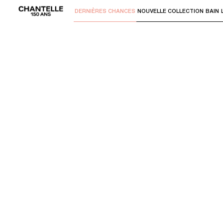
DERNIÈRES CHANCES
NOUVELLE COLLECTION
BAIN
Utilisez "Flèche bas" ou "Entrer" pour 