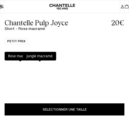
Chantelle Pulp Joyce
20€
Short - Rose macramé
PETIT PRIX
Couleur
:
Rose macramé
Rose macramé
Jungle macramé
SELECTIONNER UNE TAILLE