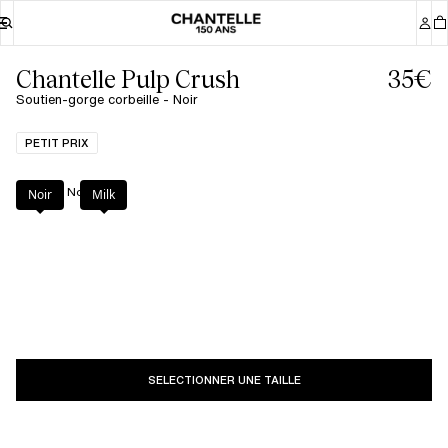
Chantelle Pulp Crush
35€
Soutien-gorge corbeille - Noir
PETIT PRIX
Couleur
:
Noir
Noir
Milk
SELECTIONNER UNE TAILLE