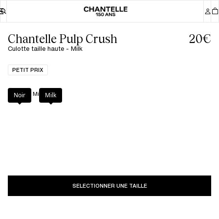
Chantelle Pulp Crush
20€
Culotte taille haute - Milk
PETIT PRIX
Couleur
:
Milk
Noir
Milk
SELECTIONNER UNE TAILLE