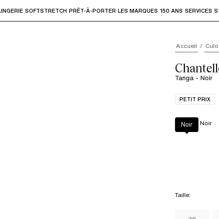
LINGERIE
SOFTSTRETCH
PRÊT-À-PORTER
LES MARQUES
150 ANS
SERVICES
S
accéder aux sous-menus et "Flèche haut" ou "Échap" pour rev
Accueil
Culo
Chantel
Tanga - Noir
PETIT PRIX
Couleur
:
Noir
Noir
Taille
:
38