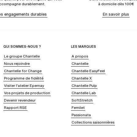
ccompagne durablement.
à domicile dès 100€
s engagements durables
En savoir plus
QUI SOMMES-NOUS ?
LES MARQUES
Le groupe Chantelle
A propos
Nous rejoindre
Chantelle
Chantelle for Change
Chantelle EasyFeel
Programme de fidélité
Chantelle X
Visiter l'atelier Epernay
Chantelle Pulp
Vos projets de production
Chantelle Lab
Devenir revendeur
SoftStretch
Rapport RSE
Femilet
Passionata
Collections saisonnières