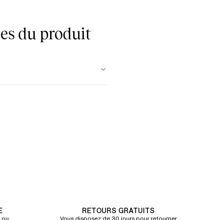
es du produit
E
RETOURS GRATUITS
 ou
Vous disposez de 30 jours pour retourner