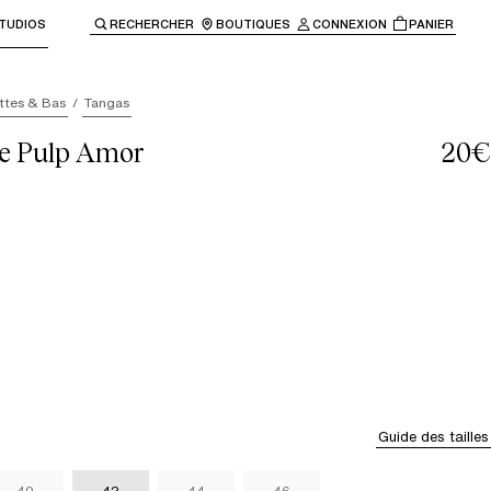
TUDIOS
RECHERCHER
BOUTIQUES
CONNEXION
PANIER
enir à la navigation principale.
ttes & Bas
Tangas
le Pulp Amor
20€
Guide des tailles
40
42
44
46