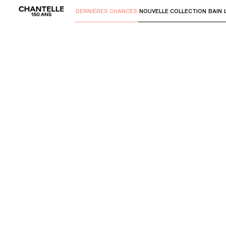
DERNIÈRES CHANCES
NOUVELLE COLLECTION
BAIN
Utilisez "Flèche bas" ou "Entrer" pour 