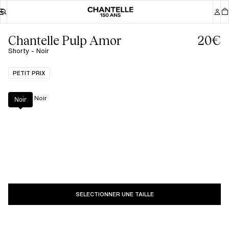
Chantelle Pulp Amor
20€
Shorty - Noir
PETIT PRIX
Couleur
:
Noir
Noir
SELECTIONNER UNE TAILLE