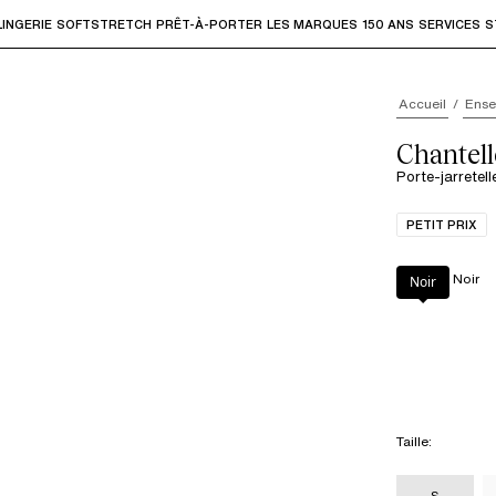
LINGERIE
SOFTSTRETCH
PRÊT-À-PORTER
LES MARQUES
150 ANS
SERVICES
S
accéder aux sous-menus et "Flèche haut" ou "Échap" pour rev
Accueil
Ense
Chantel
Porte-jarretell
PETIT PRIX
Couleur
:
Noir
Noir
Taille
:
S