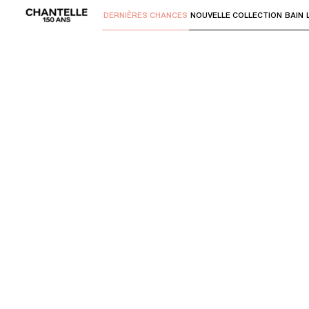
DERNIÈRES CHANCES
NOUVELLE COLLECTION
BAIN
Utilisez "Flèche bas" ou "Entrer" pour 