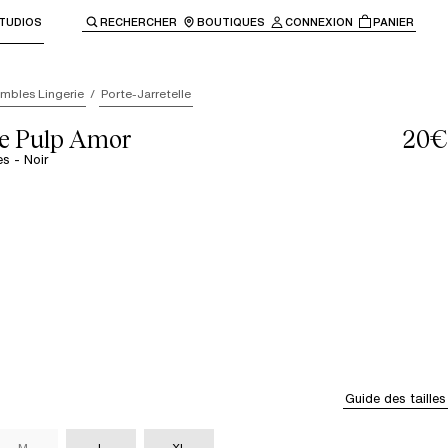
TUDIOS
RECHERCHER
BOUTIQUES
CONNEXION
PANIER
enir à la navigation principale.
mbles Lingerie
Porte-Jarretelle
le Pulp Amor
20€
es - Noir
Guide des tailles
M
L
XL