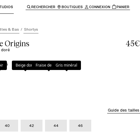
TUDIOS
RECHERCHER
BOUTIQUES
CONNEXION
PANIER
enir à la navigation principale.
ttes & Bas
Shortys
e Origins
45€
 doré
doré
ir
Beige doré
Fraise des bois
Gris minéral
Guide des tailles
40
42
44
46