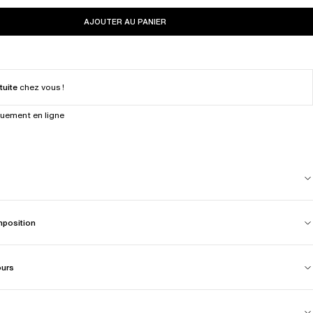
AJOUTER AU PANIER
tuite
chez vous !
quement en ligne
mposition
ours