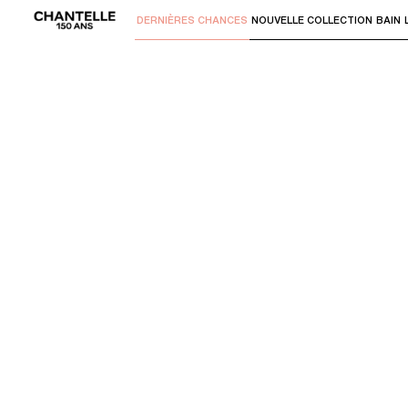
DERNIÈRES CHANCES
NOUVELLE COLLECTION
BAIN
Utilisez "Flèche bas" ou "Entrer" pour 