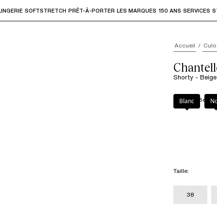
LINGERIE
SOFTSTRETCH
PRÊT-À-PORTER
LES MARQUES
150 ANS
SERVICES
S
accéder aux sous-menus et "Flèche haut" ou "Échap" pour rev
Accueil
Culo
Chantell
Shorty - Beige
Couleur
:
Beige 
Blanc
No
Taille
:
38