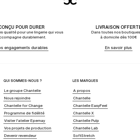
CONÇU POUR DURER
LIVRAISON OFFERT
s qualité pour une lingerie qui vous
Dans toutes nos boutiques
ccompagne durablement.
à domicile dès 100€
s engagements durables
En savoir plus
QUI SOMMES-NOUS ?
LES MARQUES
Le groupe Chantelle
A propos
Nous rejoindre
Chantelle
Chantelle for Change
Chantelle EasyFeel
Programme de fidélité
Chantelle X
Visiter l'atelier Epernay
Chantelle Pulp
Vos projets de production
Chantelle Lab
Devenir revendeur
SoftStretch