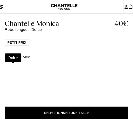
Chantelle Monica
40€
Robe longue - Dolce
PETIT PRIX
Couleur
:
Dolce
Dolce
SELECTIONNER UNE TAILLE