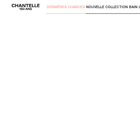
DERNIÈRES CHANCES
NOUVELLE COLLECTION
BAIN
Utilisez "Flèche bas" ou "Entrer" pour 