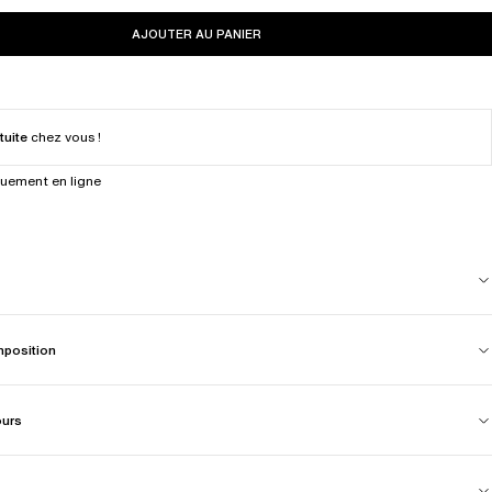
AJOUTER AU PANIER
tuite
chez vous !
quement en ligne
mposition
ours