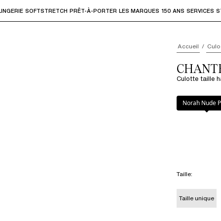
LINGERIE
SOFTSTRETCH
PRÊT-À-PORTER
LES MARQUES
150 ANS
SERVICES
S
accéder aux sous-menus et "Flèche haut" ou "Échap" pour rev
Accueil
Culo
CHANTEL
Culotte taille
Couleur
:
Norah 
Norah Nude P
Taille
:
Taille unique