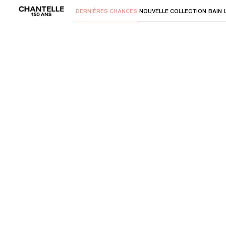
DERNIÈRES CHANCES
NOUVELLE COLLECTION
BAIN
Utilisez "Flèche bas" ou "Entrer" pour 