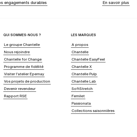
s engagements durables
En savoir plus
QUI SOMMES-NOUS ?
LES MARQUES
Le groupe Chantelle
A propos
Nous rejoindre
Chantelle
Chantelle for Change
Chantelle EasyFeel
Programme de fidélité
Chantelle X
Visiter l'atelier Epernay
Chantelle Pulp
Vos projets de production
Chantelle Lab
Devenir revendeur
SoftStretch
Rapport RSE
Femilet
Passionata
Collections saisonnières