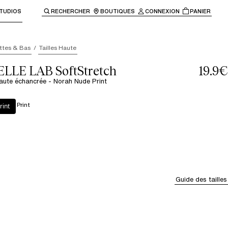
TUDIOS
RECHERCHER
BOUTIQUES
CONNEXION
PANIER
enir à la navigation principale.
ttes & Bas
Tailles Haute
LE LAB SoftStretch
19.9€
 haute échancrée - Norah Nude Print
Nude Print
rint
Guide des tailles