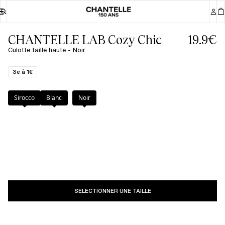
CHANTELLE LAB Cozy Chic
19.9€
Culotte taille haute - Noir
3e à 1€
Couleur
:
Noir
Sirocco
Blanc
Noir
SELECTIONNER UNE TAILLE