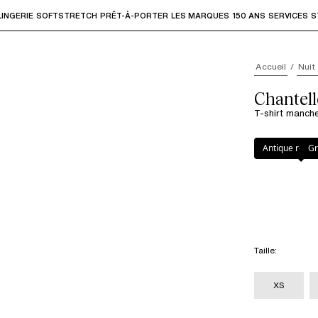
LINGERIE
SOFTSTRETCH
PRÊT-À-PORTER
LES MARQUES
150 ANS
SERVICES
S
accéder aux sous-menus et "Flèche haut" ou "Échap" pour rev
Accueil
Nuit
Chantell
T-shirt manch
Couleur
:
Green
Antique rose 
Gr
Taille
:
XS