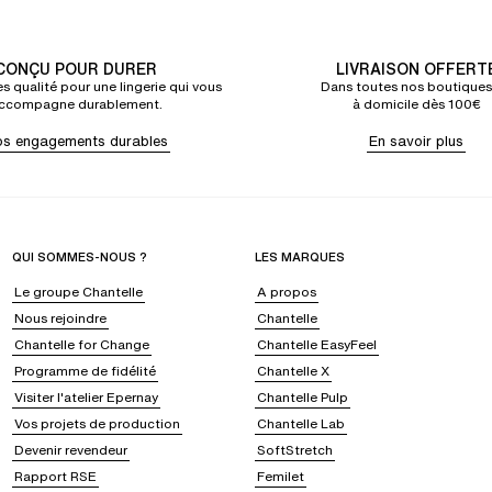
CONÇU POUR DURER
LIVRAISON OFFERT
s qualité pour une lingerie qui vous
Dans toutes nos boutiques
ccompagne durablement.
à domicile dès 100€
s engagements durables
En savoir plus
QUI SOMMES-NOUS ?
LES MARQUES
Le groupe Chantelle
A propos
Nous rejoindre
Chantelle
Chantelle for Change
Chantelle EasyFeel
Programme de fidélité
Chantelle X
Visiter l'atelier Epernay
Chantelle Pulp
Vos projets de production
Chantelle Lab
Devenir revendeur
SoftStretch
Rapport RSE
Femilet