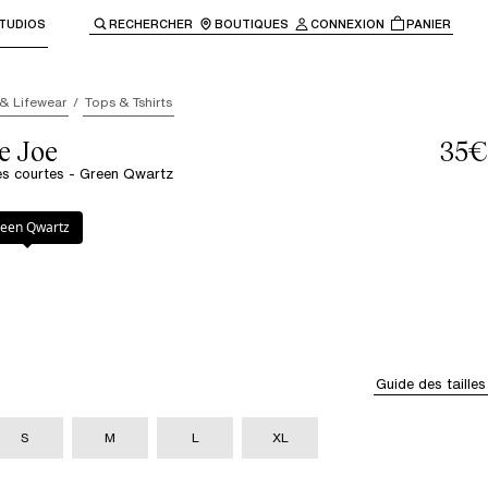
TUDIOS
RECHERCHER
BOUTIQUES
CONNEXION
PANIER
enir à la navigation principale.
 & Lifewear
Tops & Tshirts
e Joe
35€
es courtes - Green Qwartz
 Qwartz
snake
een Qwartz
Guide des tailles
S
M
L
XL