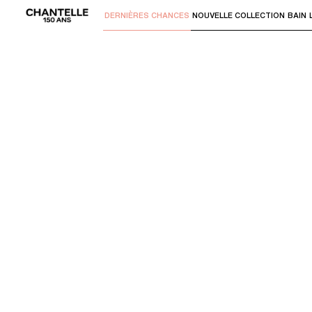
DERNIÈRES CHANCES
NOUVELLE COLLECTION
BAIN
Utilisez "Flèche bas" ou "Entrer" pour 