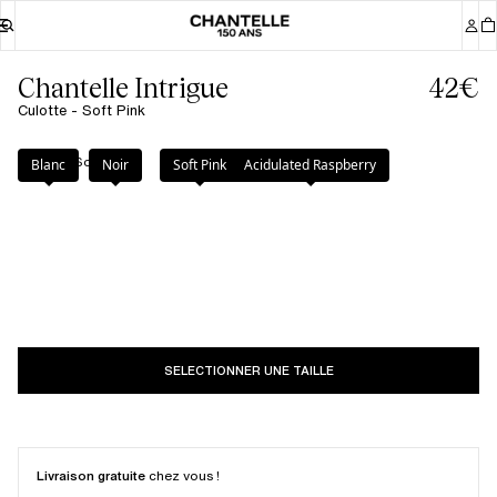
Chantelle Intrigue
42€
Culotte - Soft Pink
Couleur
:
Soft Pink
Blanc
Noir
Soft Pink
Acidulated Raspberry
SELECTIONNER UNE TAILLE
Livraison gratuite
chez vous !