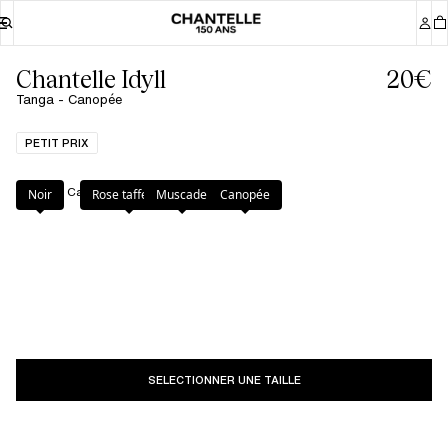
Chantelle Idyll
20€
Tanga - Canopée
PETIT PRIX
Couleur
:
Canopée
Noir
Rose taffetas
Muscade
Canopée
SELECTIONNER UNE TAILLE