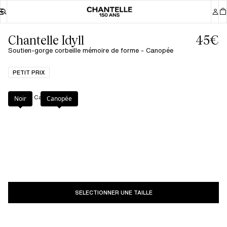
Chantelle Idyll
45€
Soutien-gorge corbeille mémoire de forme - Canopée
PETIT PRIX
Couleur
:
Canopée
Noir
Canopée
SELECTIONNER UNE TAILLE