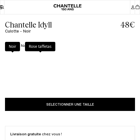
Chantelle Idyll
48€
Culotte - Noir
Couleur
:
Noir
Noir
Rose taffetas
SELECTIONNER UNE TAILLE
Livraison gratuite
chez vous !