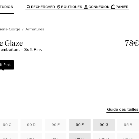
TUDIOS
RECHERCHER
BOUTIQUES
CONNEXION
PANIER
enir à la navigation principale.
iens-Gorge
Armatures
e Glaze
78€
 emboîtant - Soft Pink
ink
ft Pink
Guide des tailles
90 C
90 D
90 E
90 F
90 G
95 B
95 D
95 E
95 F
95 G
100 B
100 C