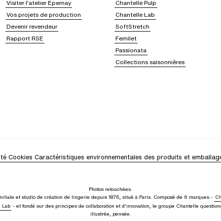
Visiter l'atelier Epernay
Chantelle Pulp
Vos projets de production
Chantelle Lab
Devenir revendeur
SoftStretch
Rapport RSE
Femilet
Passionata
Collections saisonnières
ité
Cookies
Caractéristiques environnementales des produits et emballag
Photos retouchées.
iliale et studio de création de lingerie depuis 1876, situé à Paris. Composé de 6 marques -
Ch
e Lab
- et fondé sur des principes de collaboration et d'innovation, le groupe Chantelle questionn
illustrée, pensée.