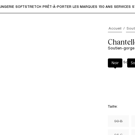
LINGERIE
SOFTSTRETCH
PRÊT-À-PORTER
LES MARQUES
150 ANS
SERVICES
S
accéder aux sous-menus et "Flèche haut" ou "Échap" pour rev
Accueil
Sout
Chantell
Soutien-gorge
Couleur
:
Soft P
Noir
So
Taille
:
90 B
95 C