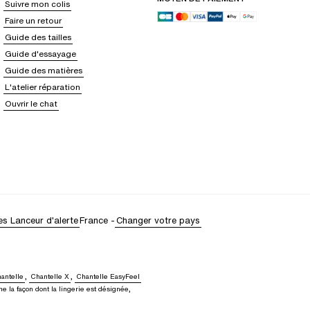
Suivre mon colis
Faire un retour
Guide des tailles
Guide d'essayage
Guide des matières
L'atelier réparation
Ouvrir le chat
es
Lanceur d'alerte
France
-
Changer votre pays
antelle
,
Chantelle X
,
Chantelle EasyFeel
e la façon dont la lingerie est désignée,