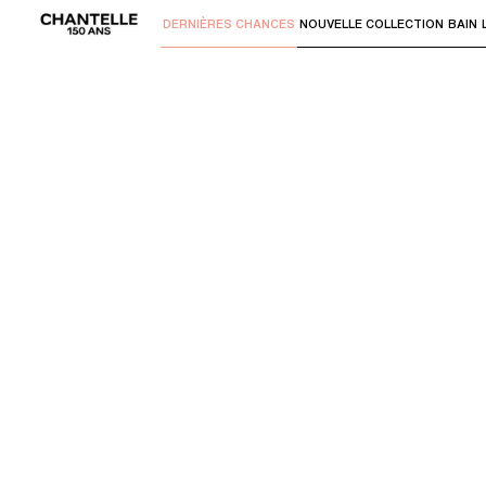
DERNIÈRES CHANCES
NOUVELLE COLLECTION
BAIN
Utilisez "Flèche bas" ou "Entrer" pour 