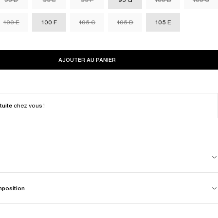
100 E
100 F
105 C
105 D
105 E
AJOUTER AU PANIER
tuite
chez vous !
mposition