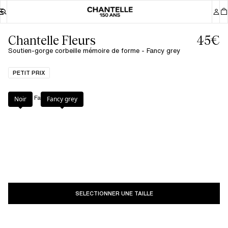
Chantelle Fleurs
45€
Soutien-gorge corbeille mémoire de forme - Fancy grey
PETIT PRIX
Couleur
:
Fancy grey
Noir
Fancy grey
SELECTIONNER UNE TAILLE