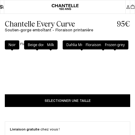
Chantelle Every Curve
95€
Soutien-gorge emboîtant - Floraison printanière
Couleur
:
Floraison printanière
Noir
Beige doré
Milk
Dahlia Multicolore
Floraison printanière
Frozen grey
SELECTIONNER UNE TAILLE
Livraison gratuite
chez vous !