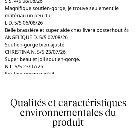
S S.
4/5
08/08/26
Magnifique soutien-gorge, je trouve seulement le
matériau un peu dur
L D.
5/5
06/08/26
Belle brassière et super aide chez livera oosterhout 👍
ANGELIQUE D.
5/5
02/08/26
Soutien-gorge bien ajusté
CHRISTINA N.
5/5
23/07/26
Super beau et joli soutien-gorge.
N L.
5/5
23/07/26
Soutien-gorge parfait
Qualités et caractéristiques
environnementales du
produit