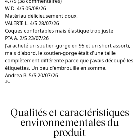
4.7
/
5
(38 commentaires)
W D.
4/5
05/08/26
Matériau délicieusement doux.
VALERIE L.
4/5
28/07/26
Coques confortables mais élastique trop juste
PIA A.
2/5
23/07/26
J'ai acheté un soutien-gorge en 95 et un short assorti,
mais d'abord, le soutien-gorge était d'une taille
complètement différente parce que j'avais découpé les
étiquettes. Un peu d'embrouille en somme.
Andrea B.
5/5
20/07/26
👍
A V.
5/5
15/07/26
Super agréable! Je ne veux plus porter aucune autre
marque.
Qualités et caractéristiques
environnementales du
produit