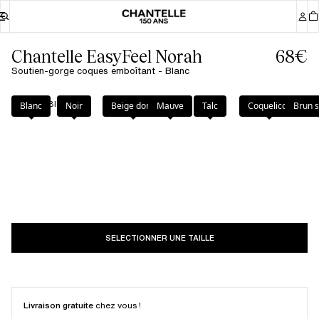
Chantelle EasyFeel Norah
68€
Soutien-gorge coques emboîtant - Blanc
Couleur
:
Blanc
Blanc
Noir
Beige doré
Mauve
Talc
Coquelicot
Brun 
SELECTIONNER UNE TAILLE
Livraison gratuite
chez vous !