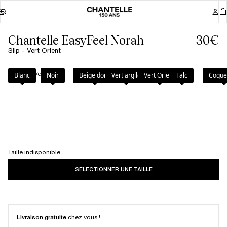
Chantelle EasyFeel Norah
30€
Slip - Vert Orient
Couleur
:
Vert Orient
Blanc
Noir
Beige doré
Vert argile
Vert Orient
Talc
Coquel
Taille indisponible
SELECTIONNER UNE TAILLE
Livraison gratuite
chez vous !