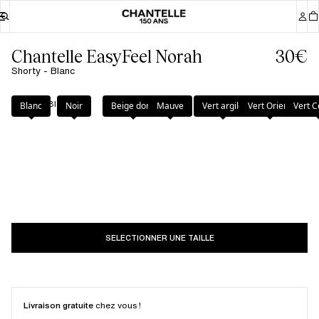
Chantelle EasyFeel Norah
30€
Shorty - Blanc
Couleur
:
Blanc
Blanc
Noir
Beige doré
Mauve
Vert argile
Vert Orient
Vert C
SELECTIONNER UNE TAILLE
Livraison gratuite
chez vous !