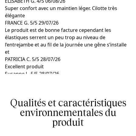
ELISABETH G.
4/5
06/08/26
Super confort avec un maintien léger. Cilotte très
élégante
FRANCE G.
5/5
29/07/26
Le produit est de bonne facture cependant les
élastiques serrent un peu trop au niveau de
l’entrejambe et au fil de la journée une gêne s’installe
et
PATRICIA C.
5/5
28/07/26
Excellent produit
Susanne L.
5/5
28/07/26
Tout était vraiment super comme ça aurait dû l'être
Helle R.
4/5
28/07/26
Délicieux produit
Qualités et caractéristiques
environnementales du
produit