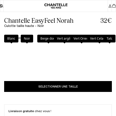
Chantelle EasyFeel Norah
32€
Culotte taille haute - Noir
Couleur
:
Noir
Blanc
Noir
Beige doré
Vert argile
Vert Orient
Vert Celadon
Talc
SELECTIONNER UNE TAILLE
Livraison gratuite
chez vous !