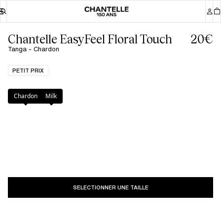
Chantelle EasyFeel Floral Touch
20€
Tanga - Chardon
PETIT PRIX
Couleur
:
Chardon
Chardon
Milk
SELECTIONNER UNE TAILLE