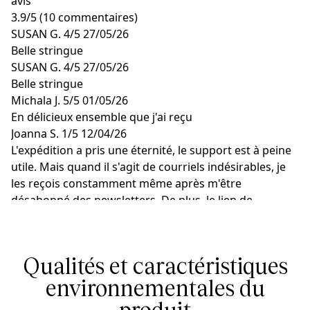
avis
3.9
/
5
(10 commentaires)
SUSAN G.
4/5
27/05/26
Belle stringue
SUSAN G.
4/5
27/05/26
Belle stringue
Michala J.
5/5
01/05/26
En délicieux ensemble que j'ai reçu
Joanna S.
1/5
12/04/26
L'expédition a pris une éternité, le support est à peine
utile. Mais quand il s'agit de courriels indésirables, je
les reçois constamment même après m'être
désabonné des newsletters. De plus, le lien de
désabonnement mène à la boutique en ligne au lieu de
la désabonner.
E K.
5/5
28/03/26
Qualités et caractéristiques
Je trouve le prix un peu cher
environnementales du