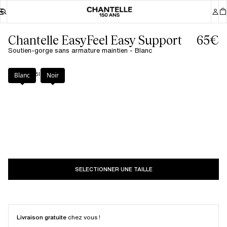
Chantelle EasyFeel Easy Support
65€
Soutien-gorge sans armature maintien - Blanc
Couleur
:
Blanc
Blanc
Noir
SELECTIONNER UNE TAILLE
Livraison gratuite
chez vous !