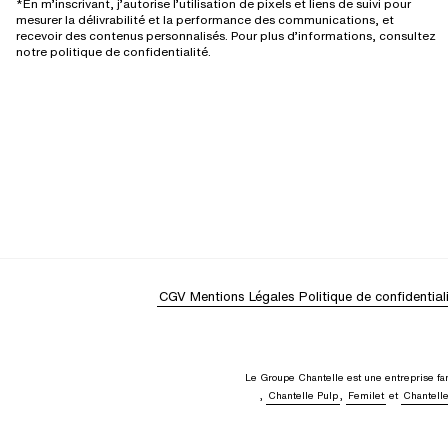
*En m’inscrivant, j’autorise l’utilisation de pixels et liens de suivi pour
mesurer la délivrabilité et la performance des communications, et
recevoir des contenus personnalisés. Pour plus d’informations, consultez
notre politique de confidentialité.
CGV
Mentions Légales
Politique de confidential
Le Groupe Chantelle est une entreprise fam
,
Chantelle Pulp
,
Femilet
et
Chantell