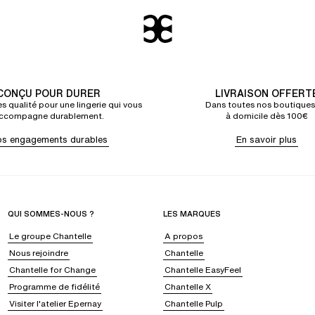
CONÇU POUR DURER
LIVRAISON OFFERT
s qualité pour une lingerie qui vous
Dans toutes nos boutiques
ccompagne durablement.
à domicile dès 100€
s engagements durables
En savoir plus
QUI SOMMES-NOUS ?
LES MARQUES
Le groupe Chantelle
A propos
Nous rejoindre
Chantelle
Chantelle for Change
Chantelle EasyFeel
Programme de fidélité
Chantelle X
Visiter l'atelier Epernay
Chantelle Pulp