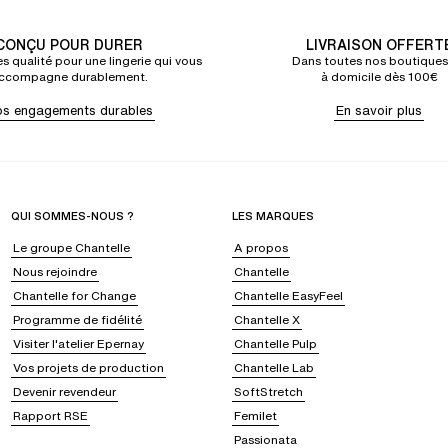
CONÇU POUR DURER
LIVRAISON OFFERT
s qualité pour une lingerie qui vous
Dans toutes nos boutiques
ccompagne durablement.
à domicile dès 100€
s engagements durables
En savoir plus
QUI SOMMES-NOUS ?
LES MARQUES
Le groupe Chantelle
A propos
Nous rejoindre
Chantelle
Chantelle for Change
Chantelle EasyFeel
Programme de fidélité
Chantelle X
Visiter l'atelier Epernay
Chantelle Pulp
Vos projets de production
Chantelle Lab
Devenir revendeur
SoftStretch
Rapport RSE
Femilet
Passionata