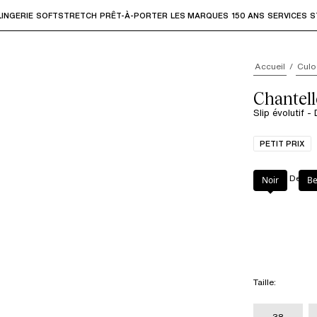
LINGERIE
SOFTSTRETCH
PRÊT-À-PORTER
LES MARQUES
150 ANS
SERVICES
S
accéder aux sous-menus et "Flèche haut" ou "Échap" pour rev
Accueil
Culo
Chantell
Slip évolutif -
PETIT PRIX
Couleur
:
Dentel
Noir
Be
Taille
:
38