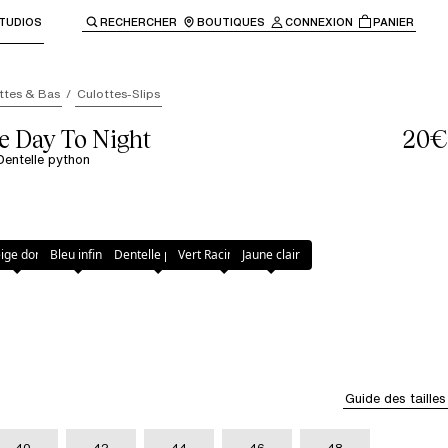
TUDIOS
RECHERCHER
BOUTIQUES
CONNEXION
PANIER
enir à la navigation principale.
ttes & Bas
Culottes-Slips
e Day To Night
20€
 Dentelle python
le python
ige doré
Bleu infini
Dentelle python
Vert Racing Club
Jaune clair
Guide des tailles
40
42
44
46
48