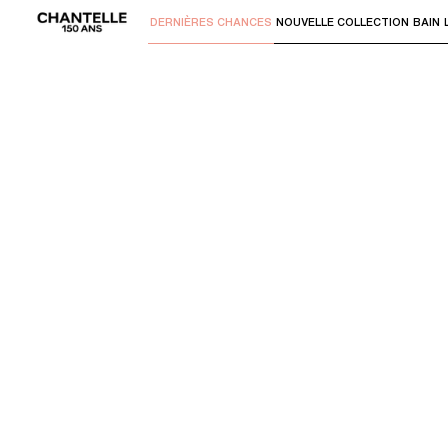
DERNIÈRES CHANCES
NOUVELLE COLLECTION
BAIN
Utilisez "Flèche bas" ou "Entrer" pour 