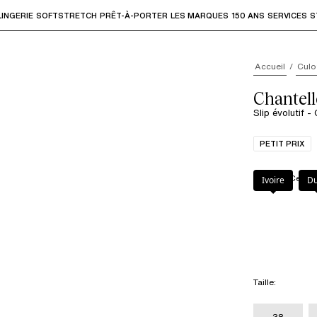
LINGERIE
SOFTSTRETCH
PRÊT-À-PORTER
LES MARQUES
150 ANS
SERVICES
S
accéder aux sous-menus et "Flèche haut" ou "Échap" pour rev
Accueil
Culo
Chantel
Slip évolutif -
PETIT PRIX
Couleur
:
Cendre
Ivoire
D
Taille
:
38