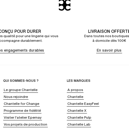
CONÇU POUR DURER
LIVRAISON OFFERT
s qualité pour une lingerie qui vous
Dans toutes nos boutiques
ccompagne durablement.
à domicile dès 100€
s engagements durables
En savoir plus
QUI SOMMES-NOUS ?
LES MARQUES
Le groupe Chantelle
A propos
Nous rejoindre
Chantelle
Chantelle for Change
Chantelle EasyFeel
Programme de fidélité
Chantelle X
Visiter l'atelier Epernay
Chantelle Pulp
Vos projets de production
Chantelle Lab