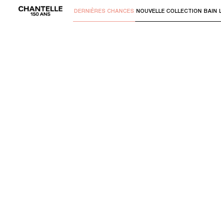
DERNIÈRES CHANCES
NOUVELLE COLLECTION
BAIN
Utilisez "Flèche bas" ou "Entrer" pour 