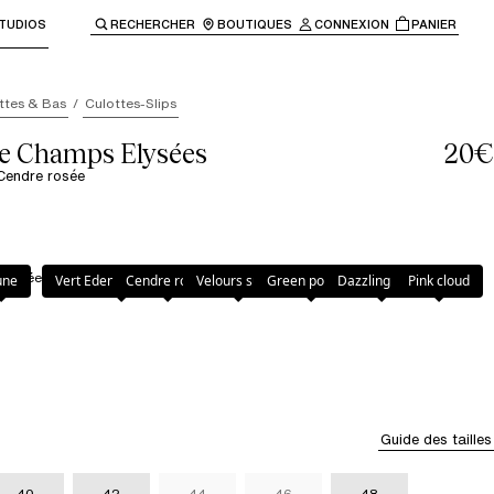
TUDIOS
RECHERCHER
BOUTIQUES
CONNEXION
PANIER
enir à la navigation principale.
ttes & Bas
Culottes-Slips
le Champs Elysées
20€
 Cendre rosée
 rosée
une
Vert Eden Multicolore
Cendre rosée
Velours sucré
Green powder
Dazzling black
Pink cloud
Guide des tailles
40
42
44
46
48