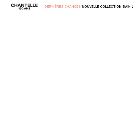
DERNIÈRES CHANCES
NOUVELLE COLLECTION
BAIN
Utilisez "Flèche bas" ou "Entrer" pour 