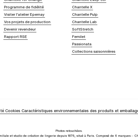
Programme de fidélité
Chantelle X
Visiter l'atelier Epernay
Chantelle Pulp
Vos projets de production
Chantelle Lab
Devenir revendeur
SoftStretch
Rapport RSE
Femilet
Passionata
Collections saisonnières
ité
Cookies
Caractéristiques environnementales des produits et emballag
Photos retouchées.
iliale et studio de création de lingerie depuis 1876, situé à Paris. Composé de 6 marques -
Ch