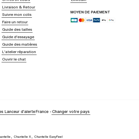
Livraison & Retour
MOYEN DE PAIEMENT
Suivre mon colis
Faire un retour
Guide des tailles
Guide d'essayage
Guide des matières
L'atelier réparation
Ouvrir le chat
es
Lanceur d'alerte
France
-
Changer votre pays
antelle
,
Chantelle X
,
Chantelle EasyFeel