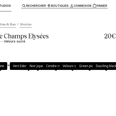
TUDIOS
RECHERCHER
BOUTIQUES
CONNEXION
PANIER
enir à la navigation principale.
ttes & Bas
Shortys
le Champs Elysées
20€
 - Velours sucré
s sucré
une
Vert Eden Multicolore
Noir joyaux
Cendre rosée
Velours sucré
Green powder
Dazzling blac