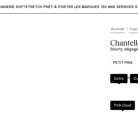
LINGERIE
SOFTSTRETCH
PRÊT-À-PORTER
LES MARQUES
150 ANS
SERVICES
S
accéder aux sous-menus et "Flèche haut" ou "Échap" pour rev
Accueil
Culo
Chantel
Shorty dégagé
PETIT PRIX
Couleur
:
Velour
Ivoire
D
Pink cloud