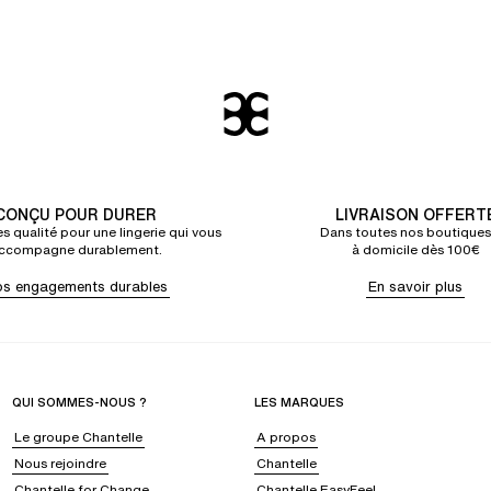
CONÇU POUR DURER
LIVRAISON OFFERT
s qualité pour une lingerie qui vous
Dans toutes nos boutiques
ccompagne durablement.
à domicile dès 100€
s engagements durables
En savoir plus
QUI SOMMES-NOUS ?
LES MARQUES
Le groupe Chantelle
A propos
Nous rejoindre
Chantelle
Chantelle for Change
Chantelle EasyFeel