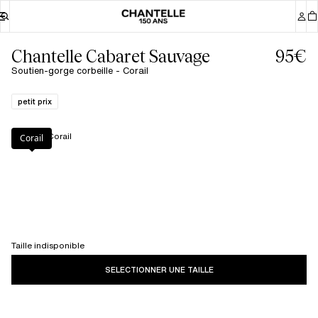
Chantelle Cabaret Sauvage
95€
Soutien-gorge corbeille - Corail
petit prix
Couleur
:
Corail
Corail
Taille indisponible
SELECTIONNER UNE TAILLE