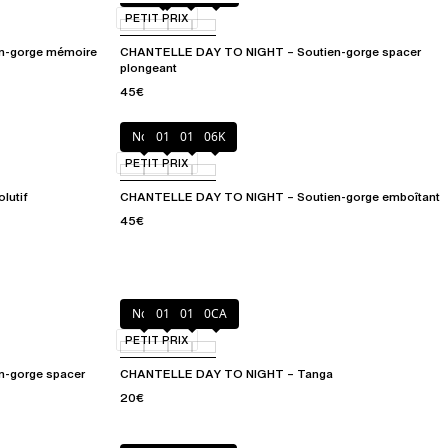
PETIT PRIX
n-gorge mémoire
CHANTELLE DAY TO NIGHT – Soutien-gorge spacer
plongeant
45€
Noir
010
01N
06K
PETIT PRIX
lutif
CHANTELLE DAY TO NIGHT – Soutien-gorge emboîtant
45€
Noir
010
01N
0CA
PETIT PRIX
-gorge spacer
CHANTELLE DAY TO NIGHT – Tanga
20€