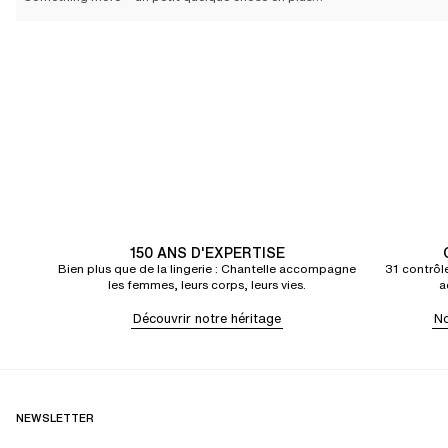
More dates = Plus de rendez-vous
More comfort. = Plus de confort.
More support. = Plus de maintien.
More stretch. = Plus de souplesse.
150 ANS D'EXPERTISE
Bien plus que de la lingerie : Chantelle accompagne
31 contrôle
les femmes, leurs corps, leurs vies.
a
Découvrir notre héritage
No
NEWSLETTER