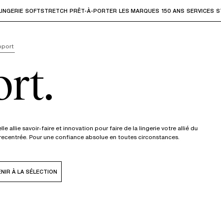
LINGERIE
SOFTSTRETCH
PRÊT-À-PORTER
LES MARQUES
150 ANS
SERVICES
S
accéder aux sous-menus et "Flèche haut" ou "Échap" pour rev
pport
rt.
e allie savoir-faire et innovation pour faire de la lingerie votre allié du
e recentrée. Pour une confiance absolue en toutes circonstances.
NIR À LA SÉLECTION
A
Beige doré
011
0FB