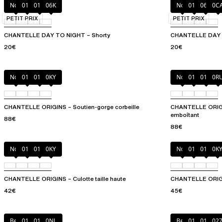
Noir
010
01N
06K
Noir
01N
06K
0C
PETIT PRIX
PETIT PRIX
CHANTELLE DAY TO NIGHT – Shorty
CHANTELLE DAY TO
20€
20€
Noir
010
01N
0KY
Noir
010
01N
0R
CHANTELLE ORIGINS – Soutien-gorge corbeille
CHANTELLE ORIGI
emboîtant
88€
88€
Noir
010
01N
0KY
Noir
010
01N
0K
CHANTELLE ORIGINS – Culotte taille haute
CHANTELLE ORIGI
42€
45€
Beige doré
010
011
0NL
Beige doré
010
011
02