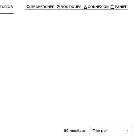
TUDIOS
RECHERCHER
BOUTIQUES
CONNEXION
PANIER
enir à la navigation principale.
66 résultats
Trier par
Beige doré
010
011
0CA