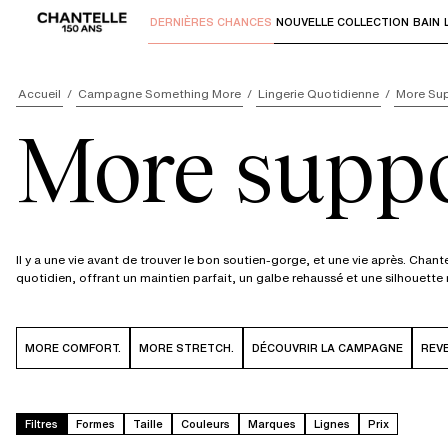
DERNIÈRES CHANCES
NOUVELLE COLLECTION
BAIN
Utilisez "Flèche bas" ou "Entrer" pour 
Accueil
Campagne Something More
Lingerie Quotidienne
More Su
More suppo
Il y a une vie avant de trouver le bon soutien-gorge, et une vie après. Chantell
quotidien, offrant un maintien parfait, un galbe rehaussé et une silhouett
MORE COMFORT.
MORE STRETCH.
DÉCOUVRIR LA CAMPAGNE
REVE
Filtres
Formes
Taille
Couleurs
Marques
Lignes
Prix
Beige doré
010
011
06K
Beige doré
010
011
0C