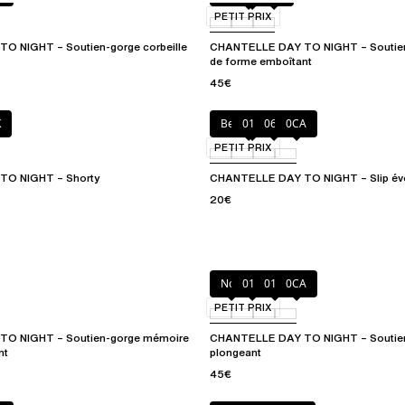
PETIT PRIX
 NIGHT – Soutien-gorge corbeille
CHANTELLE DAY TO NIGHT – Soutie
de forme emboîtant
45€
K
Beige doré
011
06K
0CA
PETIT PRIX
TO NIGHT – Shorty
CHANTELLE DAY TO NIGHT – Slip évo
20€
Noir
010
01N
0CA
PETIT PRIX
O NIGHT – Soutien-gorge mémoire
CHANTELLE DAY TO NIGHT – Soutien
nt
plongeant
45€