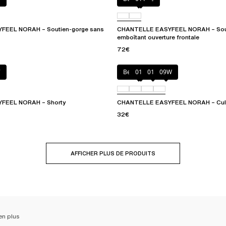
EEL NORAH – Soutien-gorge sans
CHANTELLE EASYFEEL NORAH – Sout
emboîtant ouverture frontale
72€
7
Beige doré
010
011
09W
FEEL NORAH – Shorty
CHANTELLE EASYFEEL NORAH – Culott
32€
AFFICHER PLUS DE PRODUITS
en plus