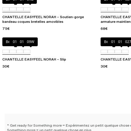
CHANTELLE EASYFEEL NORAH – Soutien-gorge
CHANTELLE EASYF
bandeau coques bretelles amovibles
armature maintien
75€
68€
Beige doré
010
011
09W
Beige doré
010
011
02
CHANTELLE EASYFEEL NORAH – Slip
CHANTELLE EASY
30€
30€
* Get ready for Something more = Expérimentez un petit quelque chose 
Something more = un petit quelque chose en plus