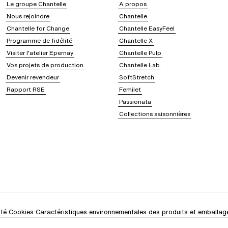
Le groupe Chantelle
A propos
Nous rejoindre
Chantelle
Chantelle for Change
Chantelle EasyFeel
Programme de fidélité
Chantelle X
Visiter l'atelier Epernay
Chantelle Pulp
Vos projets de production
Chantelle Lab
Devenir revendeur
SoftStretch
Rapport RSE
Femilet
Passionata
Collections saisonnières
ité
Cookies
Caractéristiques environnementales des produits et emballag