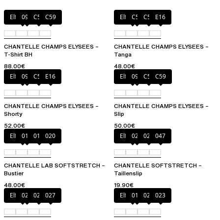
Elfenbein
097
C54
C59
Elfenbein
C54
C59
E16
CHANTELLE CHAMPS ELYSEES –
CHANTELLE CHAMPS ELYSEES –
T-Shirt BH
Tanga
88.00€
48.00€
Elfenbein
097
C59
E16
Elfenbein
097
C54
C59
CHANTELLE CHAMPS ELYSEES –
CHANTELLE CHAMPS ELYSEES –
Shorty
Slip
52.00€
50.00€
Elfenbein
011
01N
020
Elfenbein
020
023
047
CHANTELLE LAB SOFTSTRETCH –
CHANTELLE SOFTSTRETCH –
Bustier
Taillenslip
48.00€
19.90€
Elfenbein
020
023
027
Elfenbein
011
020
023