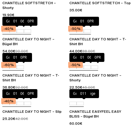
CHANTELLE SOFTSTRETCH –
CHANTELLE SOFTSTRETCH – Top
Shorty
35.00€
19.90€
Golden Beige
011
06K
0PR
Golden Beige
011
0PR
-40%
-50%
CHANTELLE DAY TO NIGHT –
CHANTELLE DAY TO NIGHT – T-
Bügel BH
Shirt BH
54.00€
90.00€
44.00€
88.00€
Golden Beige
011
0PR
Golden Beige
011
06K
0PR
-60%
-50%
CHANTELLE DAY TO NIGHT – T-
CHANTELLE DAY TO NIGHT –
Shirt BH
Shorty
36.80€
92.00€
22.50€
45.00€
Golden Beige
011
06K
0PR
Golden Beige
011
-40%
CHANTELLE DAY TO NIGHT – Slip
CHANTELLE EASYFEEL EASY
BLISS – Bügel BH
25.20€
42.00€
60.00€