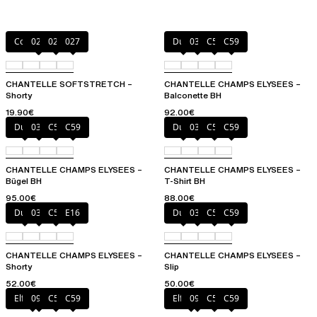
Coffee Latte
020
023
027
Dune
035
C54
C59
CHANTELLE SOFTSTRETCH –
CHANTELLE CHAMPS ELYSEES –
Shorty
Balconette BH
19.90€
92.00€
Dune
035
C54
C59
Dune
035
C54
C59
CHANTELLE CHAMPS ELYSEES –
CHANTELLE CHAMPS ELYSEES –
Bügel BH
T-Shirt BH
95.00€
88.00€
Dune
035
C59
E16
Dune
035
C54
C59
CHANTELLE CHAMPS ELYSEES –
CHANTELLE CHAMPS ELYSEES –
Shorty
Slip
52.00€
50.00€
Elfenbein
097
C54
C59
Elfenbein
097
C54
C59