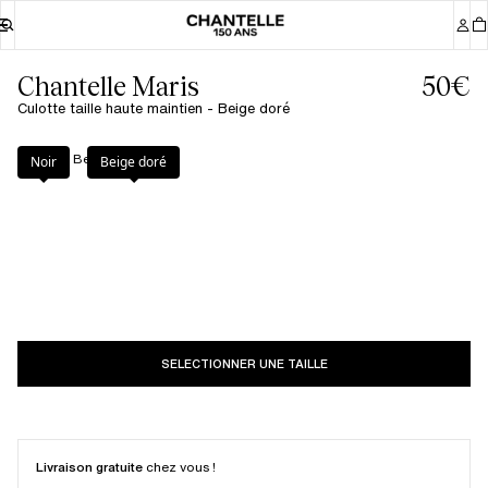
Chantelle Maris
50€
Culotte taille haute maintien - Beige doré
Couleur
:
Beige doré
Noir
Beige doré
SELECTIONNER UNE TAILLE
Livraison gratuite
chez vous !