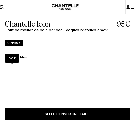
Chantelle Icon
95€
Haut de maillot de bain bandeau coques bretelles amovibles - Noir
UPF50+
Couleur
:
Noir
Noir
SELECTIONNER UNE TAILLE